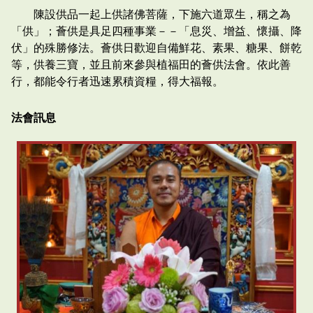
陳設供品一起上供諸佛菩薩，下施六道眾生，稱之為
「供」；薈供是具足四種事業－－「息災、增益、懷攝、降
伏」的殊勝修法。薈供日歡迎自備鮮花、素果、糖果、餅乾
等，供養三寶，並且前來參與植福田的薈供法會。依此善
行，都能令行者迅速累積資糧，得大福報。
法會訊息