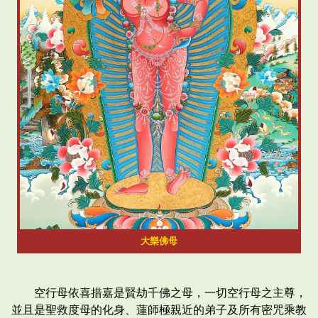
大樂佛母
空行母依喜措嘉是賢劫千佛之母，一切空行母之主尊，
並且是聖救度母的化身、蓮師極親近的弟子及所有密咒乘教