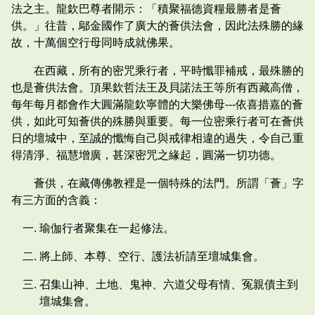
法之主。龍欽巴尊者開示：「積聚福德資糧最勝者是薈
供。」往昔，鄔金國作了廣大的薈供法會，因此法殊勝的緣
故，十萬個空行母同時成就佛果。
在西藏，所有的密咒乘行者，平時懺罪補戒，最殊勝的
也是薈供法會。頂果欽哲法王及貝諾法王等所有西藏高僧，
每年每月都會作大圓滿龍欽寧體的大樂佛母---依喜措嘉的薈
供，如此可知薈供的殊勝與重要。每一位密乘行者可在薈供
日的壇城中，至誠的懺悔自己與戒律相違的過失，令自己重
得清淨、福慧增廣，甚深密咒之緣起，圓滿一切功德。
薈供，在藏傳佛教裡是一個特殊的法門。所謂「薈」字
有三方面的含義：
瑜伽行者聚集在一起修法。
將上師、本尊、空行、護法祈請至壇城集會。
召集山神、土地、鬼神、六道父母有情、冤親債主到
壇城集會。