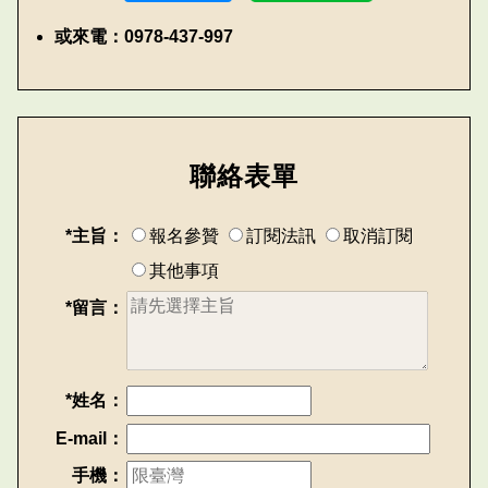
或來電：0978-437-997
聯絡表單
*主旨：
報名參贊
訂閱法訊
取消訂閱
其他事項
*留言：
*姓名：
E-mail：
手機：