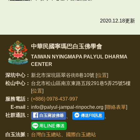
2020.12.18更新
中華民國寧瑪巴白玉佛學會
TAIWAN NYINGMAPA PALYUL DHARMA
CENTER
深坑中心：
新北市深坑區翠谷街8巷10號 [
位置
]
松山中心：
台北市松山區南京東路五段291巷5弄25號5樓
[
位置
]
服務電話：
(+886) 0978-437-997
E-mail：
info@palyul-jampal-rinpoche.org [
聯絡表單
]
社群通訊：
白玉蔣波佛爺
傳送FB訊息
、
、
白玉法脈：
台灣白玉總站
、
國際白玉總站