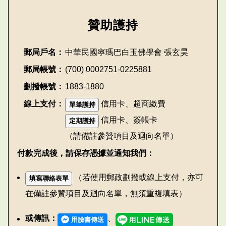
贊助護持
郵局戶名：
中華民國寧瑪巴白玉佛學會 張玄昊
郵局帳號：
(700) 0002751-0225881
劃撥帳號：
1883-1880
線上支付：
信用卡、超商繳費
單筆護持
信用卡、簽帳卡
定期護持
（請備註參贊項目及迴向名單）
付款完成後，請保存憑據並通知我們：
（若使用郵政劃撥或線上支付，亦可
填寫聯絡表單
在備註參贊項目及迴向名單，無須重複填表）
或傳訊：
、
用臉書傳送