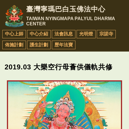
臺灣寧瑪巴白玉佛法中心
TAIWAN NYINGMAPA PALYUL DHARMA
CENTER
中心上師
中心介紹
法會訊息
光明燈
宗諾寺
佈施計劃
護生計劃
歷年法寶
2019.03 大樂空行母薈供儀軌共修