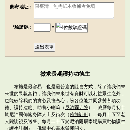
郵寄地址：
*驗證碼：
=
徵求長期護持功德主
布施是最容易、也是最普遍的隨喜方式，除了讓我們未
來世的果報富裕，讓我們未來世有資財可以利益眾生之外，
也能破除我們的貪心及慳吝心，盼各位能共同參贊各項功
德、護持建廟、助養小喇嘛（
尼泊爾寺院
）、藏曆每月初十
於尼泊爾佈施身障人士及街友（
佈施計劃
）、每月十五至老
人院訪視及送餐、每月二十五於尼泊爾屠宰場購買動物護生
（
護生計劃
）、佛學中心基本營運開支。