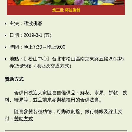
第三世 蔣波佛爺
主法：蔣波佛爺
日期：2019-3-1 (五)
時間：晚上7:30～晚上9:00
地點：〖松山中心〗台北市松山區南京東路五段291巷5
弄25號5樓（
地址及交通方式
）
贊助方式
薈供日歡迎大家隨喜自備供品：鮮花、水果、餅乾、飲
料、糖果等，並且前來參與植福田的薈供法會。
隨喜參贊各種功德，可郵政劃撥、銀行轉帳及線上支
付：
贊助方式