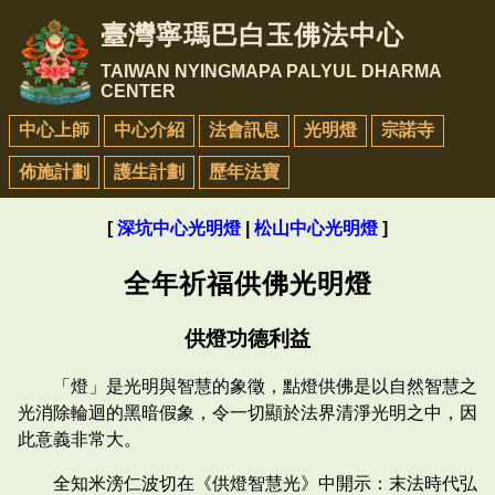
臺灣寧瑪巴白玉佛法中心
TAIWAN NYINGMAPA PALYUL DHARMA
CENTER
中心上師
中心介紹
法會訊息
光明燈
宗諾寺
佈施計劃
護生計劃
歷年法寶
[
深坑中心光明燈
|
松山中心光明燈
]
全年祈福供佛光明燈
供燈功德利益
「燈」是光明與智慧的象徵，點燈供佛是以自然智慧之
光消除輪迴的黑暗假象，令一切顯於法界清淨光明之中，因
此意義非常大。
全知米滂仁波切在《供燈智慧光》中開示：末法時代弘