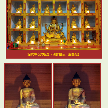
深坑中心光明燈（四臂觀音、蓮師燈）