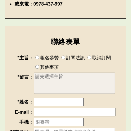
或來電：0978-437-997
聯絡表單
*主旨：
報名參贊
訂閱法訊
取消訂閱
其他事項
*留言：
*姓名：
E-mail：
手機：