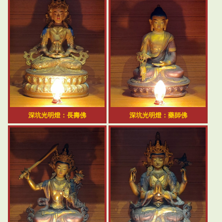
深坑光明燈：長壽佛
深坑光明燈：藥師佛