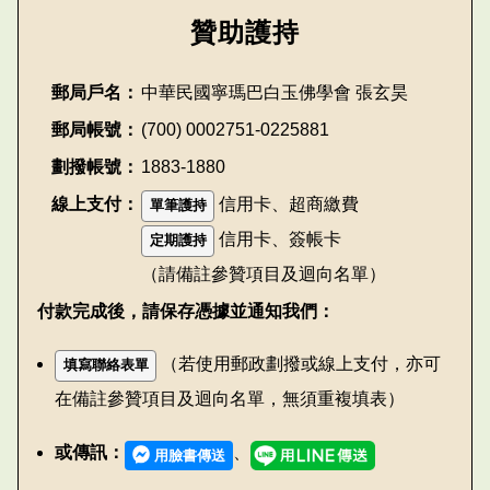
贊助護持
郵局戶名：
中華民國寧瑪巴白玉佛學會 張玄昊
郵局帳號：
(700) 0002751-0225881
劃撥帳號：
1883-1880
線上支付：
信用卡、超商繳費
單筆護持
信用卡、簽帳卡
定期護持
（請備註參贊項目及迴向名單）
付款完成後，請保存憑據並通知我們：
（若使用郵政劃撥或線上支付，亦可
填寫聯絡表單
在備註參贊項目及迴向名單，無須重複填表）
或傳訊：
、
用臉書傳送