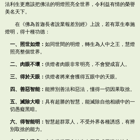
法利生更應該把佛法的明燈照亮全世界，令利益有情的榮譽
美名天下。
在《佛為首迦長者說業報差別經》上說，若有眾生奉施
燈明，得十種功德：
一、照世如燈：
如同世間的明燈，轉生為人中之王，慧燈
照亮整個世界。
二、肉眼不壞：
供燈者肉眼非常明亮，不會變成盲人。
三、得於天眼：
供燈者將來會獲得五眼中的天眼。
四、善惡智能：
能辨別善法和惡法，懂得一切因果取捨。
五、滅除大暗：
具有超勝的智慧，能滅除自他相續中的一
切愚癡黑暗。
六、得智能明：
智慧超群眾人，不受外界各種誘惑，有辨
別取捨的能力。