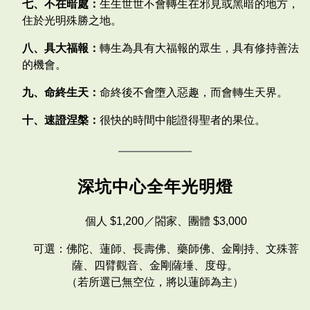
七、不在暗處：
生生世世不會轉生在邪見或黑暗的地方，
住於光明殊勝之地。
八、具大福報：
轉生為具有大福報的眾生，具有修持善法
的機會。
九、命終生天：
命終後不會墮入惡趣，而會轉生天界。
十、速證涅槃：
很快的時間中能證得聖者的果位。
深坑中心全年光明燈
個人 $1,200／閤家、團體 $3,000
可選：佛陀、蓮師、長壽佛、藥師佛、金剛持、文殊菩
薩、四臂觀音、金剛薩埵、度母。
（若所選已無空位，將以蓮師為主）