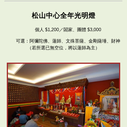
松山中心全年光明燈
個人 $1,200／閤家、團體 $3,000
可選：阿彌陀佛、蓮師、文殊菩薩、金剛薩埵、財神
（若所選已無空位，將以蓮師為主）