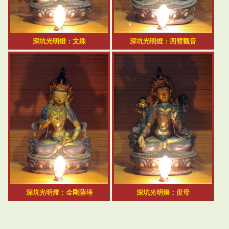
深坑光明燈：文殊
深坑光明燈：四臂觀音
深坑光明燈：金剛薩埵
深坑光明燈：度母