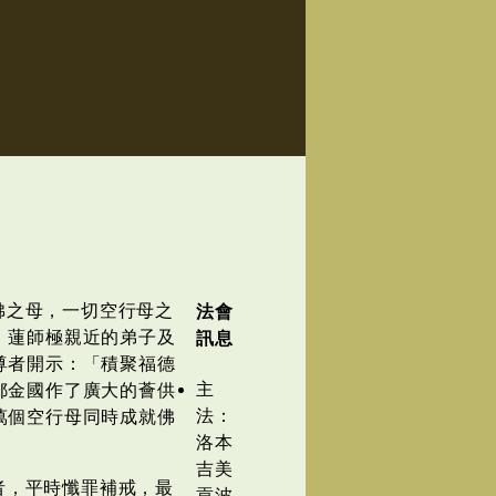
佛之母，一切空行母之
法會
、蓮師極親近的弟子及
訊息
尊者開示：「積聚福德
主
鄔金國作了廣大的薈供
法：
萬個空行母同時成就佛
洛本
吉美
者，平時懺罪補戒，最
貢波