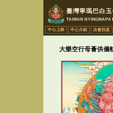
臺灣寧瑪巴白玉
TAIWAN NYINGMAPA
中心上師
中心介紹
法會訊息
大樂空行母薈供儀