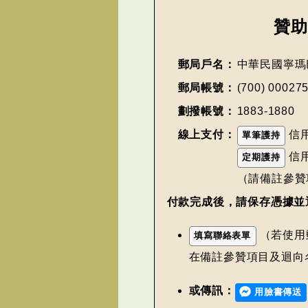
贊
郵局戶名：
中華民國寧瑪
郵局帳號：
(700) 00027
劃撥帳號：
1883-1880
線上支付：
信
單筆護持
信
定期護持
（請備註參贊
付款完成後，請保存憑據並
（若使用
填寫聯絡表單
在備註參贊項目及迴向
或傳訊：
用臉書傳送