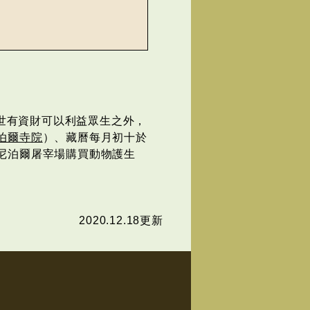
世有資財可以利益眾生之外，
泊爾寺院
）、藏曆每月初十於
尼泊爾屠宰場購買動物護生
2020.12.18更新