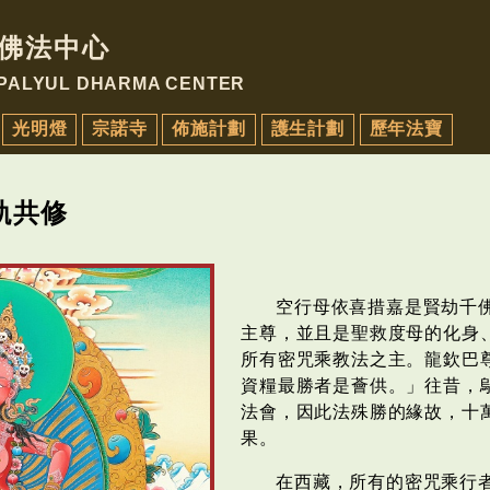
佛法中心
 PALYUL DHARMA CENTER
光明燈
宗諾寺
佈施計劃
護生計劃
歷年法寶
軌共修
空行母依喜措嘉是賢劫千
主尊，並且是聖救度母的化身
所有密咒乘教法之主。龍欽巴
資糧最勝者是薈供。」往昔，
法會，因此法殊勝的緣故，十
果。
在西藏，所有的密咒乘行