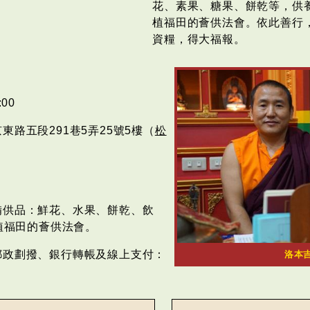
花、素果、糖果、餅乾等，供
植福田的薈供法會。依此善行
資糧，得大福報。
00
路五段291巷5弄25號5樓（
松
備供品：鮮花、水果、餅乾、飲
植福田的薈供法會。
郵政劃撥、銀行轉帳及線上支付：
洛本