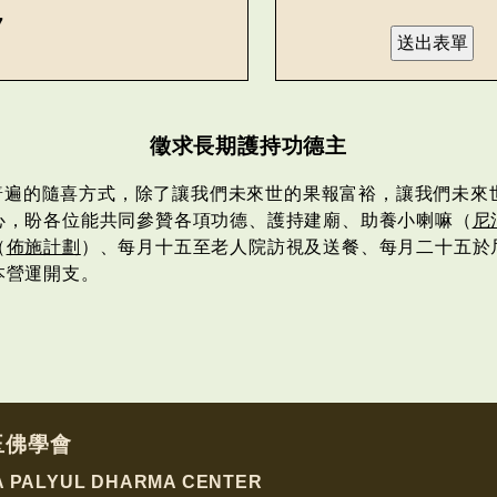
7
徵求長期護持功德主
普遍的隨喜方式，除了讓我們未來世的果報富裕，讓我們未來
心，盼各位能共同參贊各項功德、護持建廟、助養小喇嘛（
尼
（
佈施計劃
）、每月十五至老人院訪視及送餐、每月二十五於
本營運開支。
玉佛學會
A PALYUL DHARMA CENTER