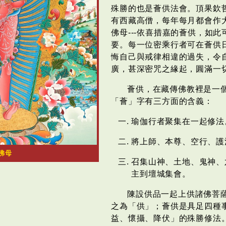
殊勝的也是薈供法會。頂果欽
有西藏高僧，每年每月都會作
佛母---依喜措嘉的薈供，如
要。每一位密乘行者可在薈供
悔自己與戒律相違的過失，令
廣，甚深密咒之緣起，圓滿一
薈供，在藏傳佛教裡是一
「薈」字有三方面的含義：
瑜伽行者聚集在一起修法
將上師、本尊、空行、護
佛母
召集山神、土地、鬼神、
主到壇城集會。
陳設供品一起上供諸佛菩
之為「供」；薈供是具足四種
益、懷攝、降伏」的殊勝修法