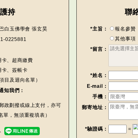
助護持
聯
巴白玉佛學會 張玄昊
*主旨：
報名參贊
其他事項
51-0225881
*留言：
用卡、超商繳費
用卡、簽帳卡
*姓名：
項目及迴向名單）
E-mail：
通知我們：
手機：
郵政劃撥或線上支付，亦可
郵寄地址：
名單，無須重複填表）
*驗證碼：
=
、