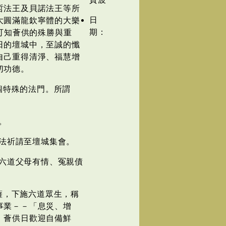
哲法王及貝諾法王等所
日
大圓滿龍欽寧體的大樂
期：
此可知薈供的殊勝與重
日的壇城中，至誠的懺
自己重得清淨、福慧增
切功德。
個特殊的法門。所謂
。
法祈請至壇城集會。
六道父母有情、冤親債
薩，下施六道眾生，稱
事業－－「息災、增
。薈供日歡迎自備鮮