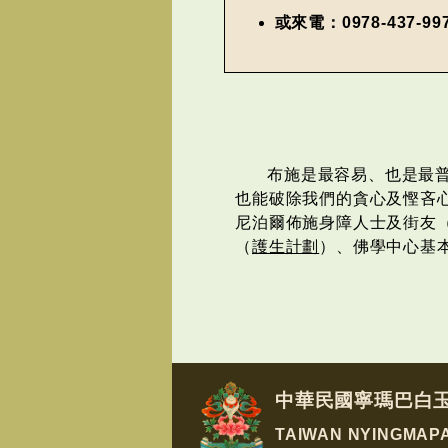
或來電：0978-437-99
布施是最容易、也是最
也能破除我們的貪心及慳吝
尼泊爾佈施身障人士及街友
（
護生計劃
）、佛學中心基
中華民國寧瑪巴白
TAIWAN NYINGMAP