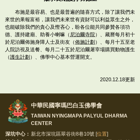
布施是最容易、也是最普遍的隨喜方式，除了讓我們未
來世的果報富裕，讓我們未來世有資財可以利益眾生之外，
也能破除我們的貪心及慳吝心，盼各位能共同參贊各項功
德、護持建廟、助養小喇嘛（
尼泊爾寺院
）、藏曆每月初十
於尼泊爾佈施身障人士及街友（
佈施計劃
）、每月十五至老
人院訪視及送餐、每月二十五於尼泊爾屠宰場購買動物護生
（
護生計劃
）、佛學中心基本營運開支。
2020.12.18更新
中華民國寧瑪巴白玉佛學會
TAIWAN NYINGMAPA PALYUL DHARMA
CENTER
深坑中心：
新北市深坑區翠谷街8巷10號 [
位置
]