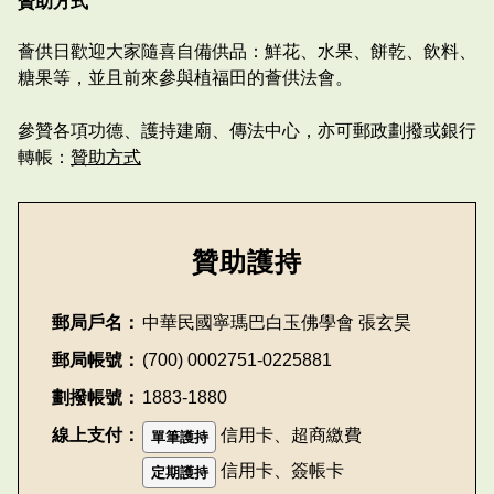
贊助方式
薈供日歡迎大家隨喜自備供品：鮮花、水果、餅乾、飲料、
糖果等，並且前來參與植福田的薈供法會。
參贊各項功德、護持建廟、傳法中心，亦可郵政劃撥或銀行
轉帳：
贊助方式
贊助護持
郵局戶名：
中華民國寧瑪巴白玉佛學會 張玄昊
郵局帳號：
(700) 0002751-0225881
劃撥帳號：
1883-1880
線上支付：
信用卡、超商繳費
單筆護持
信用卡、簽帳卡
定期護持