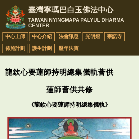
臺灣寧瑪巴白玉佛法中心
TAIWAN NYINGMAPA PALYUL DHARMA
CENTER
中心上師
中心介紹
法會訊息
光明燈
宗諾寺
佈施計劃
護生計劃
歷年法寶
龍欽心要蓮師持明總集儀軌薈供
蓮師薈供共修
《龍欽心要蓮師持明總集儀軌》