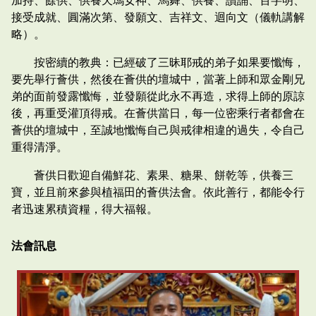
加持、餘供、供養天瑪女神、馬舞、供養、讚誦、百字明、
接受成就、圓滿次第、發願文、吉祥文、迴向文（儀軌講解
略）。
按密續的教典：已經破了三昧耶戒的弟子如果要懺悔，
要先舉行薈供，然後在薈供的壇城中，當著上師和眾金剛兄
弟的面前發露懺悔，並發願從此永不再造，求得上師的原諒
後，再重受灌頂得戒。在薈供當日，每一位密乘行者都會在
薈供的壇城中，至誠地懺悔自己與戒律相違的過失，令自己
重得清淨。
薈供日歡迎自備鮮花、素果、糖果、餅乾等，供養三
寶，並且前來參與植福田的薈供法會。依此善行，都能令行
者迅速累積資糧，得大福報。
法會訊息