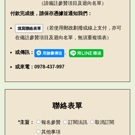
（請備註參贊項目及迴向名單）
付款完成後，請保存憑據並通知我們：
（若使用郵政劃撥或線上支付，亦可
填寫聯絡表單
在備註參贊項目及迴向名單，無須重複填表）
或傳訊：
、
用臉書傳送
或來電：0978-437-997
聯絡表單
*主旨：
報名參贊
訂閱法訊
取消訂閱
其他事項