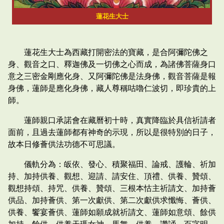
蓮花生大士
蓮花生大士為西藏打開密法的寶藏，是合阿彌陀佛之
身、觀音之口、釋迦佛及一切佛之心而成，為諸佛菩薩身口
意之三密金剛應化身、又阿彌陀佛是法身佛，觀音菩薩是報
身佛，蓮師是應化身佛，藏人尊稱咕嚕仁波切，即珍貴的上
師。
蓮師親口承諾會在藏曆初十時，真實降臨於具信祈請者
面前，且過去蓮師都有神奇的示現，所以是很特別的日子，
故本日修薈供法功德不可思議。
儀軌分為：皈依、發心、積聚福田、論戒、護輪、祈加
持、加持供養、觀想、迎請、請安住、頂禮、供養、贊頌、
觀想持頌、持咒、供養、贊頌、三根本怙主祈請文、加持薈
供品、加持薈供、第一次獻供、第二次獻供求懺悔、薈供、
供養、饗宴薈供、蓮師如願成就祈請文、蓮師如意頌、餘供