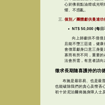
心於佛前點油燈或光明
懼、不惑亂。
個別／團體獻供曼達功
NT$ 50,000 (
向上師獻供不僅僅
且能不墮三惡道，健康
會僧眾獻身口意三身曼
寡而有所不同，重要的
法會所需，有意者請向
徵求長期隨喜護持的功
布施是最容易、也是最
也能破除我們的貪心及慳吝
初十於尼泊爾佈施身障人士