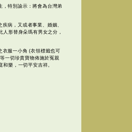
生，特別諭示：將會為台灣弟
之疾病，又或者事業、婚姻、
此人形替身朵瑪有男女之分，
衣服一小角 (衣領標籤也可
吾等一切珍貴寶物佈施於冤親
庭和樂，一切平安吉祥。