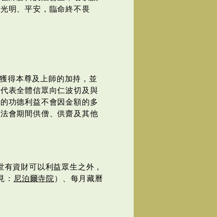
生光明、平安，臨命終不畏
獲得本尊及上師的加持，並
，代表全體信眾向仁波切及與
會的功德利益不會因金額的多
贊法會期間供僧、供齋及其他
世有資財可以利益眾生之外，
見：
尼泊爾寺院
）、每月藏曆