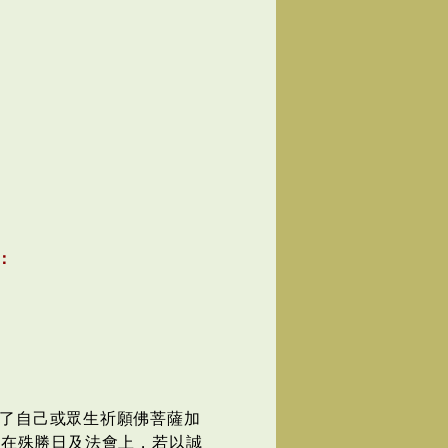
。
：
了自己或眾生祈願佛菩薩加
外在殊勝日及法會上，若以誠