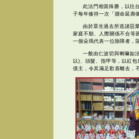
此法門相當殊勝，以往
子每年修持一次「贖命延壽
由於眾生過去所造諸惡
家庭不順、人際關係不合等
一個朵瑪代表一位除障者，
一般由仁波切與喇嘛如法
以)、頭髮、指甲等，以紅
債主，令其滿足歡喜離去，