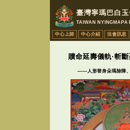
臺灣寧瑪巴白玉
TAIWAN NYINGMAPA
中心上師
中心介紹
法會訊息
贖命延壽儀軌·斬
——人形替身朵瑪除障