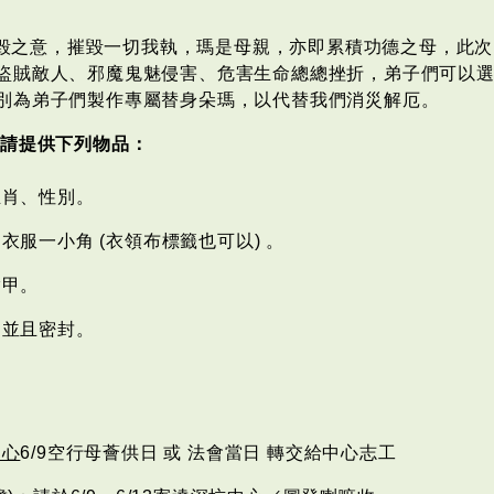
毀之意，摧毀一切我執，瑪是母親，亦即累積功德之母，此次
盜賊敵人、邪魔鬼魅侵害、危害生命總總挫折，弟子們可以
別為弟子們製作專屬替身朵瑪，以代替我們消災解厄。
，請提供下列物品：
生肖、性別。
衣服一小角 (衣領布標籤也可以) 。
指甲。
內並且密封。
中心
6/9空行母薈供日 或 法會當日 轉交給中心志工