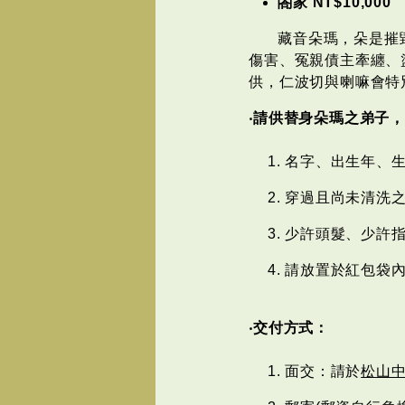
閤家 NT$10,000
藏音朵瑪，朵是摧
傷害、冤親債主牽纏、
供，仁波切與喇嘛會特
‧請供替身朵瑪之弟子
名字、出生年、
穿過且尚未清洗之
少許頭髮、少許
請放置於紅包袋
‧交付方式：
面交：請於
松山