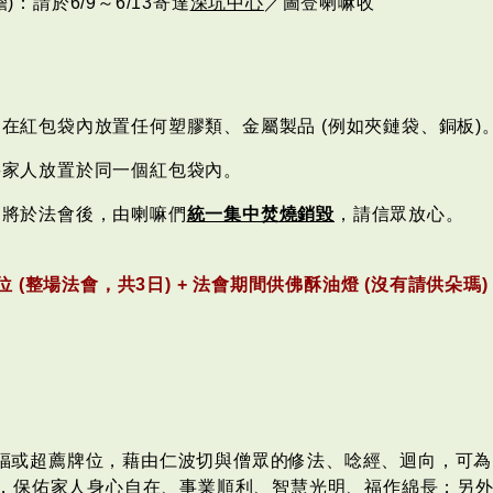
：請於6/9～6/13寄達
深坑中心
／圖登喇嘛收
在紅包袋內放置任何塑膠類、金屬製品 (例如夾鏈袋、銅板)
將家人放置於同一個紅包袋內。
，將於法會後，由喇嘛們
統一集中焚燒銷毀
，請信眾放心。
(整場法會，共3日) + 法會期間供佛酥油燈 (沒有請供朵瑪)
福或超薦牌位，藉由仁波切與僧眾的修法、唸經、迴向，可為
，保佑家人身心自在、事業順利、智慧光明、福作綿長；另