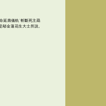
命延壽儀軌˙斬斷死主羂
是鄔金蓮花生大士所說。