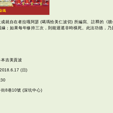
朵瑪
成就自在者拉嘎阿瑟 (噶瑪恰美仁波切) 所編寫、註釋的《贖
因緣；如果每年修持三次，則能迴遮非時橫死。此法功德，乃
洛本吉美貢波
018.6.17 (日)
30
8巷10號 (深坑中心)