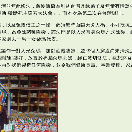
台灣並無此修法，蔣波佛爺為利益台灣具緣弟子及無量有情眾
儀軌‧斬斷死主羂索大法會」，而本次為第二次在台灣辦理。
業，以及冤親債主之干擾，必須無時面臨天災人禍、不可抵抗
困境，為免除諸種障礙，該法門是以人形替身朵瑪方式除障，
閤家則以一男一女朵瑪代表。
製作一對人形朵瑪，加以莊嚴裝飾，並將個人穿過尚未清洗之
包袋密封裝好，放置於專屬朵瑪旁邊，經仁波切修法，觀想將
不再對我們製造任何障礙，並令我們健康長壽、事業發達、家