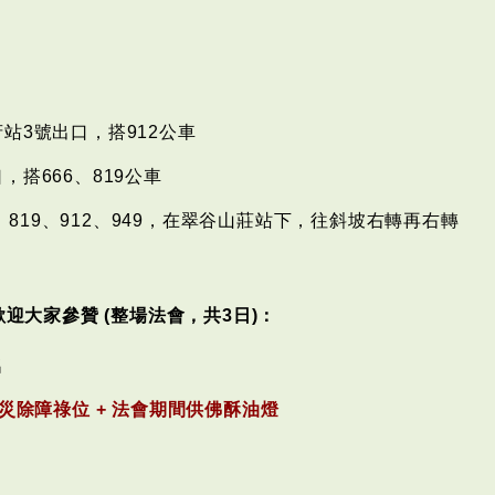
站3號出口，搭912公車
搭666、819公車
5、819、912、949，在翠谷山莊站下，往斜坡右轉再右轉
迎大家參贊 (整場法會，共3日)：
名
消災除障祿位 + 法會期間供佛酥油燈