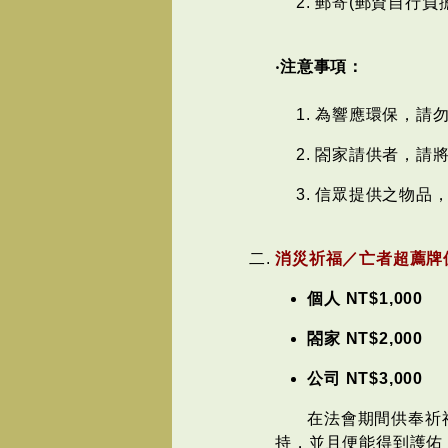
郵寄(郵資自行負擔)
‧注意事項：
為響應環保，請勿
閤家請供者，請
信眾提供之物品
消災祈福／亡者超薦牌位 
個人 NT$1,000
閤家 NT$2,000
公司 NT$3,000
在法會期間供奉祈
持，並且便能得到護佑