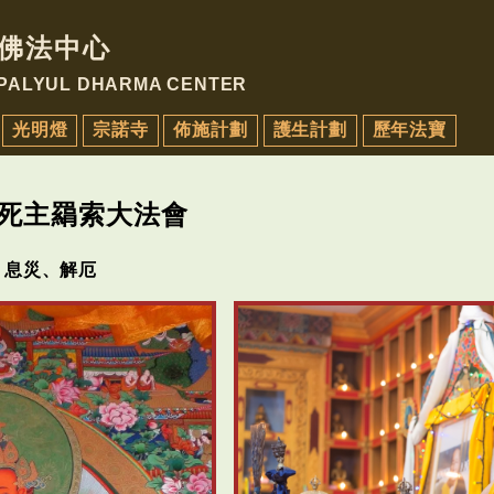
佛法中心
 PALYUL DHARMA CENTER
光明燈
宗諾寺
佈施計劃
護生計劃
歷年法寶
斷死主羂索大法會
、息災、解厄