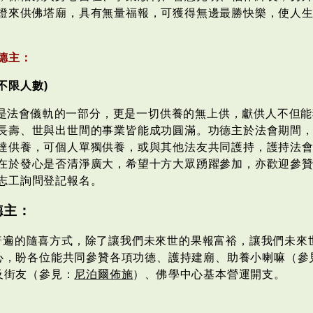
燈來供佛塔廟，具有無量福報，可獲得無邊最勝快樂，使人
德主：
每日不限人數)
是法會儀軌的一部分，更是一切供養的無上供，獻供人不但能
長壽、世與出世間的事業皆能成功圓滿。功德主於法會期間
達供養，可個人單獨供養，或與其他法友共同護持，護持法
在於發心是否清淨廣大，希望十方大眾踴躍參加，亦歡迎參
志工詢問登記報名。
德主：
普遍的隨喜方式，除了讓我們未來世的果報富裕，讓我們未來
心，盼各位能共同參贊各項功德、護持建廟、助養小喇嘛（參
及街友（參見：
尼泊爾佈施
）、佛學中心基本營運開支。