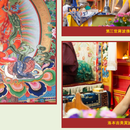
第三世蔣波佛
洛本吉美貢