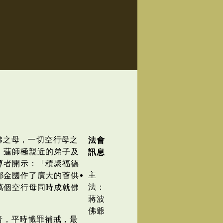
佛之母，一切空行母之
法會
、蓮師極親近的弟子及
訊息
尊者開示：「積聚福德
主
鄔金國作了廣大的薈供
法：
萬個空行母同時成就佛
蔣波
佛爺
者，平時懺罪補戒，最