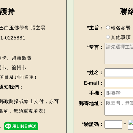
助護持
聯
巴白玉佛學會 張玄昊
*主旨：
報名參贊
其他事項
51-0225881
*留言：
用卡、超商繳費
用卡、簽帳卡
*姓名：
項目及迴向名單）
E-mail：
通知我們：
手機：
郵政劃撥或線上支付，亦可
郵寄地址：
名單，無須重複填表）
*驗證碼：
=
、