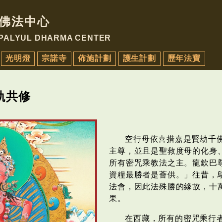
佛法中心
 PALYUL DHARMA CENTER
光明燈
宗諾寺
佈施計劃
護生計劃
歷年法寶
軌共修
空行母依喜措嘉是賢劫千
主尊，並且是聖救度母的化身
所有密咒乘教法之主。龍欽巴
資糧最勝者是薈供。」往昔，
法會，因此法殊勝的緣故，十
果。
在西藏，所有的密咒乘行