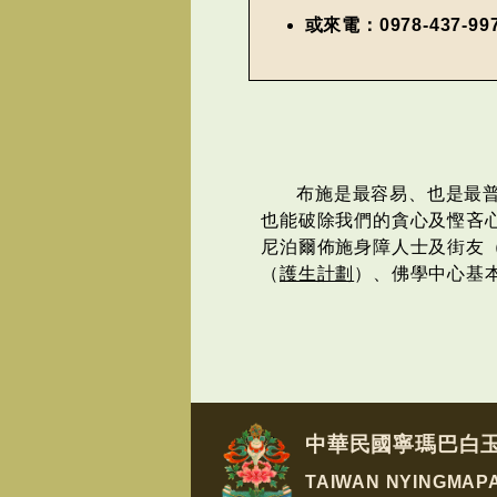
或來電：0978-437-99
布施是最容易、也是最
也能破除我們的貪心及慳吝
尼泊爾佈施身障人士及街友
（
護生計劃
）、佛學中心基
中華民國寧瑪巴白
TAIWAN NYINGMAP