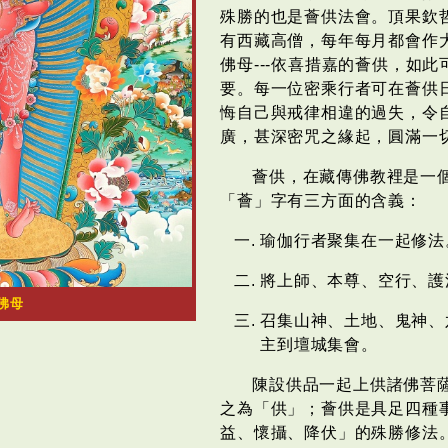
殊勝的也是薈供法會。頂果欽
有西藏高僧，每年每月都會作
佛母---依喜措嘉的薈供，如
要。每一位密乘行者可在薈供
悔自己與戒律相違的過失，令
廣，甚深密咒之緣起，圓滿一
薈供，在藏傳佛教裡是一
「薈」字有三方面的含義：
瑜伽行者聚集在一起修法
將上師、本尊、空行、護
佛母
召集山神、土地、鬼神、
主到壇城集會。
陳設供品一起上供諸佛菩
之為「供」；薈供是具足四種
益、懷攝、降伏」的殊勝修法