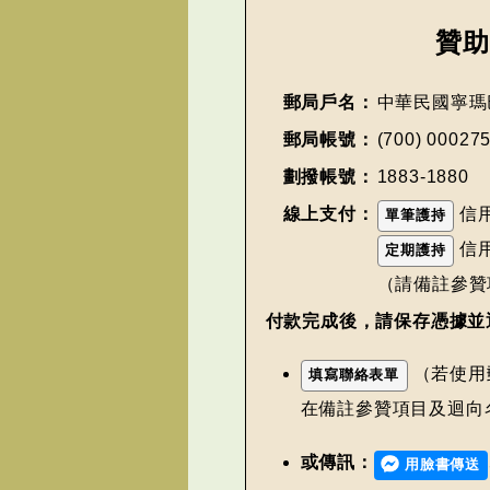
贊
郵局戶名：
中華民國寧瑪
郵局帳號：
(700) 00027
劃撥帳號：
1883-1880
線上支付：
信
單筆護持
信
定期護持
（請備註參贊
付款完成後，請保存憑據並
（若使用
填寫聯絡表單
在備註參贊項目及迴向
或傳訊：
用臉書傳送