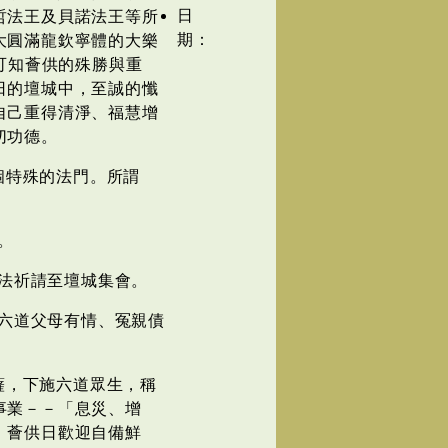
日
哲法王及貝諾法王等所
期：
大圓滿龍欽寧體的大樂
此可知薈供的殊勝與重
日的壇城中，至誠的懺
自己重得清淨、福慧增
切功德。
個特殊的法門。所謂
。
法祈請至壇城集會。
六道父母有情、冤親債
薩，下施六道眾生，稱
事業－－「息災、增
。薈供日歡迎自備鮮