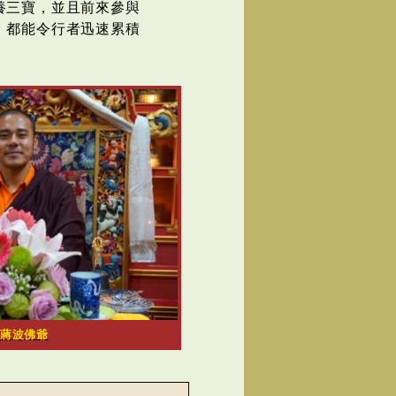
養三寶，並且前來參與
，都能令行者迅速累積
 蔣波佛爺