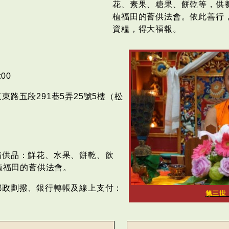
花、素果、糖果、餅乾等，供
植福田的薈供法會。依此善行
資糧，得大福報。
00
路五段291巷5弄25號5樓（
松
備供品：鮮花、水果、餅乾、飲
植福田的薈供法會。
郵政劃撥、銀行轉帳及線上支付：
第三世