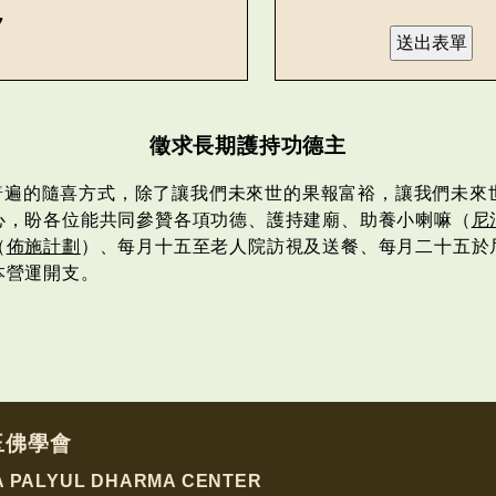
7
徵求長期護持功德主
普遍的隨喜方式，除了讓我們未來世的果報富裕，讓我們未來
心，盼各位能共同參贊各項功德、護持建廟、助養小喇嘛（
尼
（
佈施計劃
）、每月十五至老人院訪視及送餐、每月二十五於
本營運開支。
玉佛學會
A PALYUL DHARMA CENTER