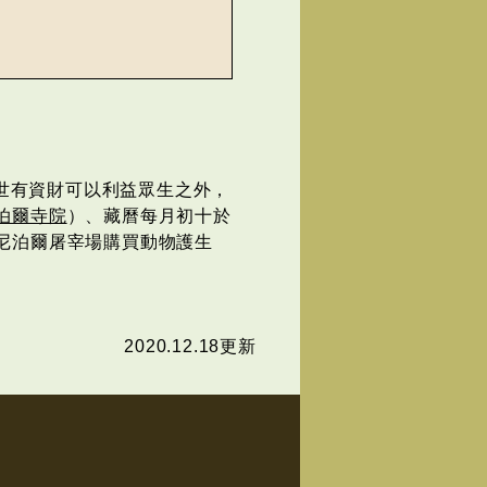
世有資財可以利益眾生之外，
泊爾寺院
）、藏曆每月初十於
尼泊爾屠宰場購買動物護生
2020.12.18更新