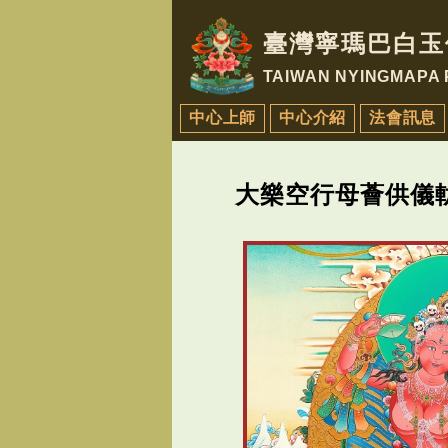
臺灣寧瑪巴白玉
TAIWAN NYINGMAPA
中心上師
中心介紹
法會訊息
大樂空行母薈供儀