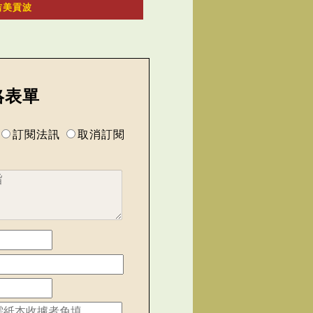
吉美貢波
絡表單
訂閱法訊
取消訂閱