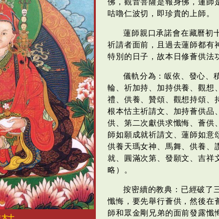
佛，觀音菩薩是報身佛，蓮師
咕嚕仁波切，即珍貴的上師。
蓮師親口承諾會在藏曆初
祈請者面前，且過去蓮師都有
特別的日子，故本日修薈供法
儀軌分為：皈依、發心、
輪、祈加持、加持供養、觀想
禮、供養、贊頌、觀想持頌、
根本怙主祈請文、加持薈供品
供、第二次獻供求懺悔、薈供
師如願成就祈請文、蓮師如意
供養天瑪女神、馬舞、供養、
就、圓滿次第、發願文、吉祥
略）。
按密續的教典：已經破了
懺悔，要先舉行薈供，然後在
師和眾金剛兄弟的面前發露懺
生大士