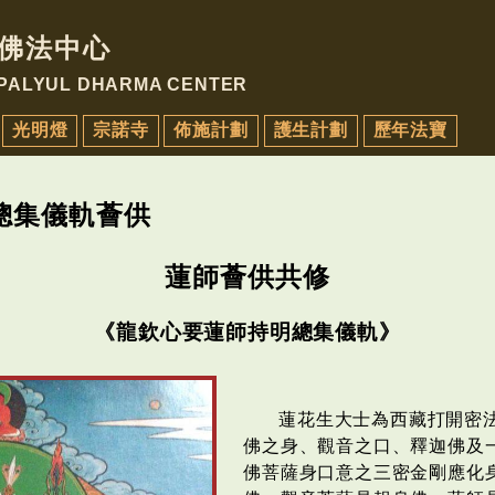
佛法中心
 PALYUL DHARMA CENTER
光明燈
宗諾寺
佈施計劃
護生計劃
歷年法寶
總集儀軌薈供
蓮師薈供共修
《龍欽心要蓮師持明總集儀軌》
蓮花生大士為西藏打開密
佛之身、觀音之口、釋迦佛及
佛菩薩身口意之三密金剛應化