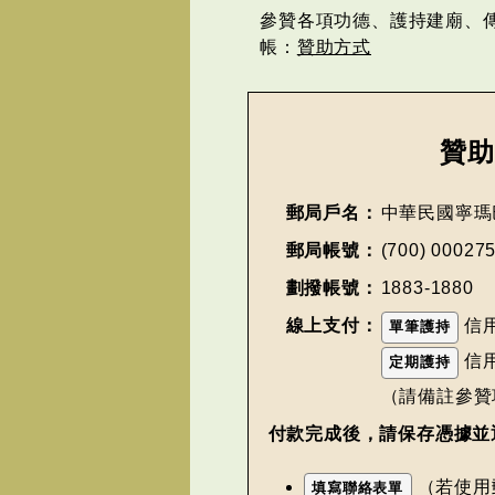
參贊各項功德、護持建廟、
帳：
贊助方式
贊
郵局戶名：
中華民國寧瑪
郵局帳號：
(700) 00027
劃撥帳號：
1883-1880
線上支付：
信
單筆護持
信
定期護持
（請備註參贊
付款完成後，請保存憑據並
（若使用
填寫聯絡表單