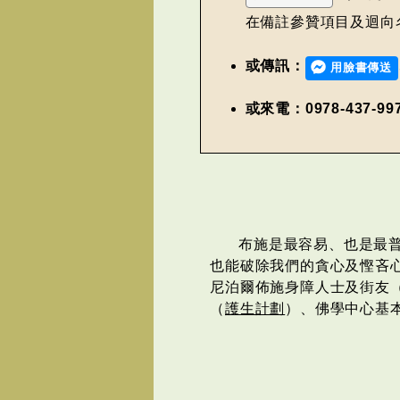
在備註參贊項目及迴向
或傳訊：
用臉書傳送
或來電：0978-437-99
布施是最容易、也是最
也能破除我們的貪心及慳吝
尼泊爾佈施身障人士及街友
（
護生計劃
）、佛學中心基