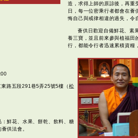
造，求得上師的原諒後，再重
日，每一位密乘行者都會在薈
悔自己與戒律相違的過失，令
薈供日歡迎自備鮮花、素
養三寶，並且前來參與植福田
行，都能令行者迅速累積資糧
00
路五段291巷5弄25號5樓（
松
品：鮮花、水果、餅乾、飲料、糖
的薈供法會。