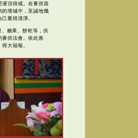
受灌頂得戒。在薈供當
供的壇城中，至誠地懺
自己重得清淨。
果、糖果、餅乾等，供
的薈供法會。依此善
，得大福報。