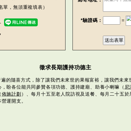
名單，無須重複填表）
*驗證碼：
=
、
7
徵求長期護持功德主
普遍的隨喜方式，除了讓我們未來世的果報富裕，讓我們未來
心，盼各位能共同參贊各項功德、護持建廟、助養小喇嘛（
尼
（
佈施計劃
）、每月十五至老人院訪視及送餐、每月二十五於
本營運開支。