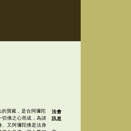
法的寶藏，是合阿彌陀
法會
一切佛之心而成，為諸
訊息
身、又阿彌陀佛是法身