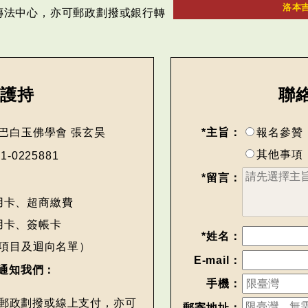
洛本
傳法中心，亦可郵政劃撥或銀行轉
助護持
聯
巴白玉佛學會 張玄昊
*主旨：
報名參贊
其他事項
51-0225881
*留言：
用卡、超商繳費
用卡、簽帳卡
*姓名：
項目及迴向名單）
E-mail：
通知我們：
手機：
郵政劃撥或線上支付，亦可
郵寄地址：