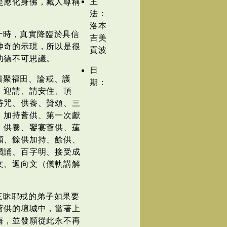
主
是應化身佛，藏人尊稱
法：
洛本
十時，真實降臨於具信
吉美
神奇的示現，所以是很
貢波
功德不可思議。
日
積聚福田、論戒、護
期：
、迎請、請安住、頂
持咒、供養、贊頌、三
、加持薈供、第一次獻
、供養、饗宴薈供、蓮
頌、餘供加持、餘供、
讚誦、百字明、接受成
文、迴向文（儀軌講解
三昧耶戒的弟子如果要
薈供的壇城中，當著上
悔，並發願從此永不再