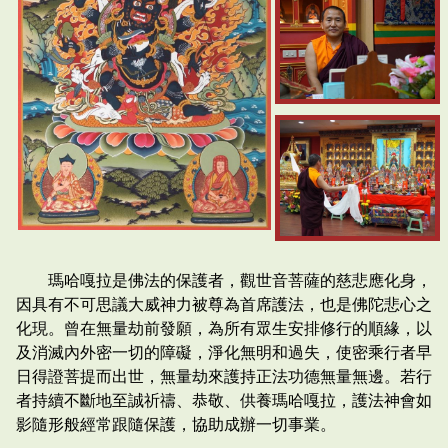
瑪哈嘎拉是佛法的保護者，觀世音菩薩的慈悲應化身，
因具有不可思議大威神力被尊為首席護法，也是佛陀悲心之
化現。曾在無量劫前發願，為所有眾生安排修行的順緣，以
及消滅內外密一切的障礙，淨化無明和過失，使密乘行者早
日得證菩提而出世，無量劫來護持正法功德無量無邊。若行
者持續不斷地至誠祈禱、恭敬、供養瑪哈嘎拉，護法神會如
影隨形般經常跟隨保護，協助成辦一切事業。