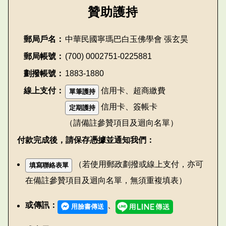
贊助護持
郵局戶名：
中華民國寧瑪巴白玉佛學會 張玄昊
郵局帳號：
(700) 0002751-0225881
劃撥帳號：
1883-1880
線上支付：
信用卡、超商繳費
單筆護持
信用卡、簽帳卡
定期護持
（請備註參贊項目及迴向名單）
付款完成後，請保存憑據並通知我們：
（若使用郵政劃撥或線上支付，亦可
填寫聯絡表單
在備註參贊項目及迴向名單，無須重複填表）
或傳訊：
、
用臉書傳送