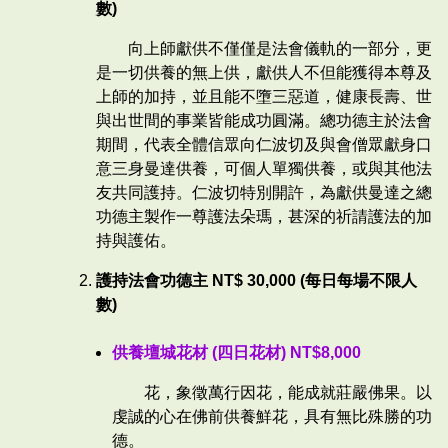
數)
向上師獻供不僅僅是法會儀軌的一部分，更
是一切供養的無上供，獻供人不但能獲得本尊及
上師的加持，並且能不墮三惡道，健康長壽、世
與出世間的事業皆能成功圓滿。總功德主於法會
期間，代表全體信眾向仁波切及與會僧眾獻身口
意三身曼達供養，可個人單獨供養，或與其他法
友共同護持。仁波切特別開許，為獻供曼達之總
功德主製作一尊護法朵瑪，甚深的祈請護法的加
持與護佑。
護持法會功德主 NT$ 30,000 (每日每場不限人
數)
供養壇城花材 (四日花材) NT$8,000
花，象徵萬行因花，能成就莊嚴佛果。以
虔誠的心在佛前供養鮮花，具有無比殊勝的功
德。