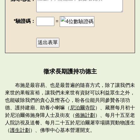
*驗證碼：
=
徵求長期護持功德主
布施是最容易、也是最普遍的隨喜方式，除了讓我們未
來世的果報富裕，讓我們未來世有資財可以利益眾生之外，
也能破除我們的貪心及慳吝心，盼各位能共同參贊各項功
德、護持建廟、助養小喇嘛（
尼泊爾寺院
）、藏曆每月初十
於尼泊爾佈施身障人士及街友（
佈施計劃
）、每月十五至老
人院訪視及送餐、每月二十五於尼泊爾屠宰場購買動物護生
（
護生計劃
）、佛學中心基本營運開支。