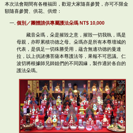
本次法會期間有各種福田，歡迎大家隨喜參贊，亦可不限金
額隨喜參贊、供花、供燈：
個別／團體請供專屬護法朵瑪 NT$ 10,000
藏音朵瑪，朵是摧毀之意，摧毀一切我執，瑪是
母親，亦即累積功德之母。朵瑪亦是所有本尊壇城的
代表，是俱足一切殊勝受用，蘊含無邊功德的曼達
拉，以上供諸佛菩薩本尊護法等，果報不可思議。仁
波切將根據師兄師姐們的不同因緣，製作適於各自的
護法朵瑪。