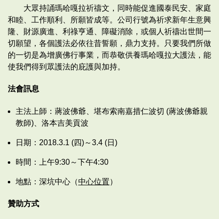
大眾持誦瑪哈嘎拉祈禱文，同時能促進國泰民安、家庭
和睦、工作順利、所願皆成等。公司行號為祈求新年生意興
隆、財源廣進、利祿亨通、障礙消除，或個人祈禱出世間一
切願望，各個護法必依往昔誓願，鼎力支持。只要我們所做
的一切是為增廣佛行事業，而恭敬供養瑪哈嘎拉大護法，能
使我們得到眾護法的庇護與加持。
法會訊息
主法上師：蔣波佛爺、堪布索南嘉措仁波切 (蔣波佛爺親
教師)、洛本吉美貢波
日期：2018.3.1 (四)～3.4 (日)
時間：上午9:30～下午4:30
地點：深坑中心（
中心位置
）
贊助方式