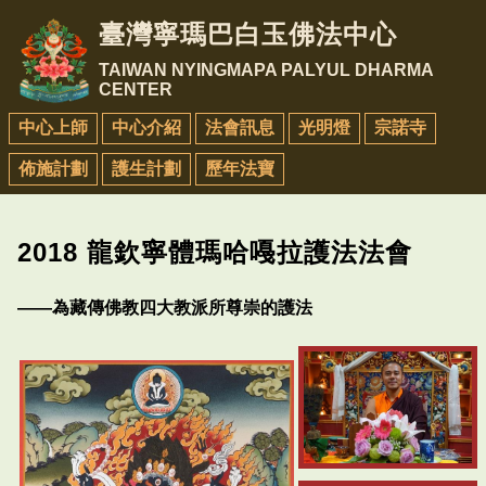
臺灣寧瑪巴白玉佛法中心
TAIWAN NYINGMAPA PALYUL DHARMA
CENTER
中心上師
中心介紹
法會訊息
光明燈
宗諾寺
佈施計劃
護生計劃
歷年法寶
2018 龍欽寧體瑪哈嘠拉護法法會
——為藏傳佛教四大教派所尊崇的護法