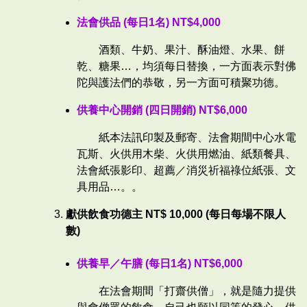
法會供品 (每日1名) NT$4,000
酒類、牛奶、果汁、酥油燈、水果、餅
乾、糖果…，均須每日替換，一方面表示對佛
陀與護法們的恭敬，另一方面可積聚功德。
供養中心開銷 (四日開銷) NT$6,000
紙本法訊印製及郵寄、法會期間中心水電
瓦斯、火供用木柴、火供用燃油、紙類餐具、
法會紙張影印、超薦／消災祈福祿位紙張、文
具用品…。。
獻供飲食功德主 NT$ 10,000 (每日每場不限人
數)
供養早／午膳 (每日1名) NT$6,000
在法會期間「打齋供僧」，就是隨力提供