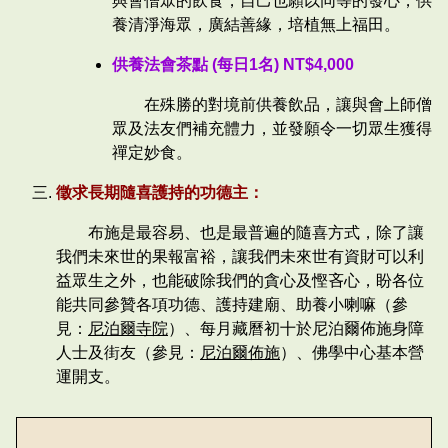
與會僧眾的飲食，自己也願以同等的發心，供
養清淨海眾，廣結善緣，培植無上福田。
供養法會茶點 (每日1名) NT$4,000
在殊勝的對境前供養飲品，讓與會上師僧
眾及法友們補充體力，並發願令一切眾生獲得
禪定妙食。
徵求長期隨喜護持的功德主：
布施是最容易、也是最普遍的隨喜方式，除了讓
我們未來世的果報富裕，讓我們未來世有資財可以利
益眾生之外，也能破除我們的貪心及慳吝心，盼各位
能共同參贊各項功德、護持建廟、助養小喇嘛（參
見：
尼泊爾寺院
）、每月藏曆初十於尼泊爾佈施身障
人士及街友（參見：
尼泊爾佈施
）、佛學中心基本營
運開支。