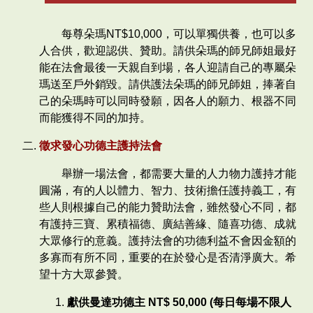
每尊朵瑪NT$10,000，可以單獨供養，也可以多
人合供，歡迎認供、贊助。請供朵瑪的師兄師姐最好
能在法會最後一天親自到場，各人迎請自己的專屬朵
瑪送至戶外銷毀。請供護法朵瑪的師兄師姐，捧著自
己的朵瑪時可以同時發願，因各人的願力、根器不同
而能獲得不同的加持。
徵求發心功德主護持法會
舉辦一場法會，都需要大量的人力物力護持才能
圓滿，有的人以體力、智力、技術擔任護持義工，有
些人則根據自己的能力贊助法會，雖然發心不同，都
有護持三寶、累積福德、廣結善緣、隨喜功德、成就
大眾修行的意義。護持法會的功德利益不會因金額的
多寡而有所不同，重要的在於發心是否清淨廣大。希
望十方大眾參贊。
獻供曼達功德主 NT$ 50,000 (每日每場不限人